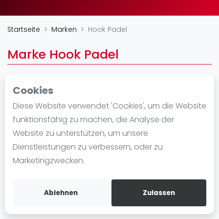
Ranking
Startseite
Marken
Hook Padel
Männer
Frauen
Marke Hook Padel
FIP Männer
FIP Frauen
Cookies
Blog
https://hookpadel.com/
Diese Website verwendet 'Cookies', um die Website
Was ist padel
funktionsfähig zu machen, die Analyse der
Die Geschichte von Padel
Website zu unterstützen, um unsere
Regeln und Punktzählung
Dienstleistungen zu verbessern, oder zu
Padel Schläge
Marketingzwecken.
Bandeja - Vibora
Video
Ablehnen
Zulassen
Padel Basistechnik