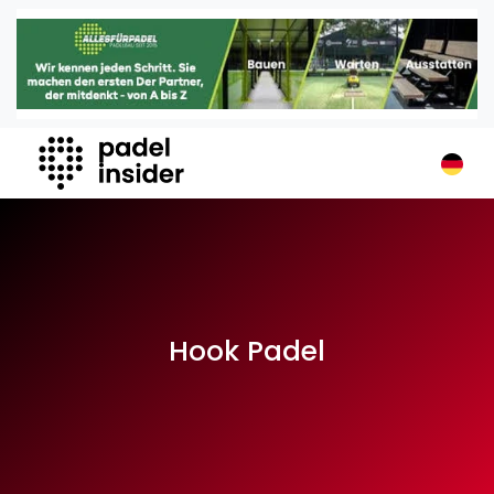
Padel Insider
Home
Padelstandorte
Organisationen
Buchungssysteme
Padel-Shops
Padel-Marken
Padelplatzbauer
Verschiedenes
Hook Padel
Veranstaltungen
Turniere
International
Playtomic