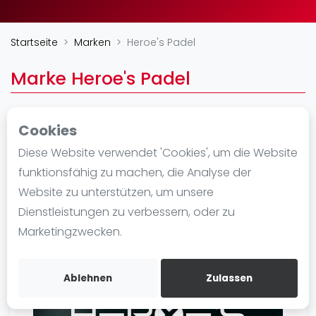
Ranking
Startseite
Marken
Heroe's Padel
Männer
Frauen
Marke Heroe's Padel
FIP Männer
FIP Frauen
Cookies
Blog
https://www.heroesbrandsport.com/nl/
Diese Website verwendet 'Cookies', um die Website
Was ist padel
funktionsfähig zu machen, die Analyse der
Die Geschichte von Padel
Website zu unterstützen, um unsere
Regeln und Punktzählung
Dienstleistungen zu verbessern, oder zu
Padel Schläge
Marketingzwecken.
Bandeja - Vibora
Video
Ablehnen
Zulassen
Padel Basistechnik