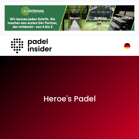
Padel Insider
Home
Padelstandorte
Organisationen
Buchungssysteme
Padel-Shops
Padel-Marken
Padelplatzbauer
Verschiedenes
Heroe's Padel
Veranstaltungen
Turniere
International
Playtomic