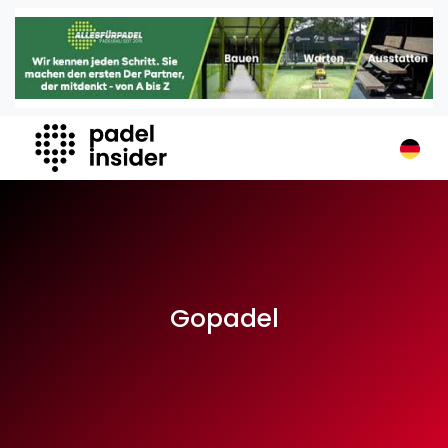
Padel Insider
Home
Padelstandorte
Organisationen
Buchungssysteme
Padel-Shops
Padel-Marken
Padelplatzbauer
Verschiedenes
Gopadel
Veranstaltungen
Turniere
International
Playtomic