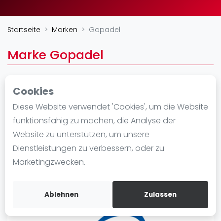
Ranking
Startseite
Marken
Gopadel
Männer
Frauen
Marke Gopadel
FIP Männer
FIP Frauen
Cookies
Blog
Garderenseweg 26
Diese Website verwendet 'Cookies', um die Website
3888 LC
Was ist padel
funktionsfähig zu machen, die Analyse der
https://gopadel.nl
Die Geschichte von Padel
Website zu unterstützen, um unsere
Regeln und Punktzählung
Dienstleistungen zu verbessern, oder zu
Padel Schläge
Marketingzwecken.
Bandeja - Vibora
Video
Ablehnen
Zulassen
Padel Basistechnik