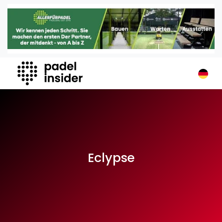
Padel Insider
Home
Padelstandorte
Organisationen
Buchungssysteme
Padel-Shops
Padel-Marken
Padelplatzbauer
Verschiedenes
Eclypse
Veranstaltungen
Turniere
International
Playtomic