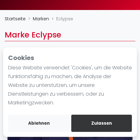
Ranking
Startseite
Marken
Eclypse
Männer
Frauen
Marke Eclypse
FIP Männer
FIP Frauen
Cookies
Blog
https://www.eclypsepadel.com/
Diese Website verwendet 'Cookies', um die Website
Was ist padel
funktionsfähig zu machen, die Analyse der
Die Geschichte von Padel
Website zu unterstützen, um unsere
Regeln und Punktzählung
Dienstleistungen zu verbessern, oder zu
Padel Schläge
Marketingzwecken.
Bandeja - Vibora
Video
Ablehnen
Zulassen
Padel Basistechnik