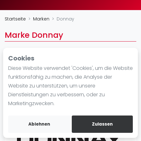
Ranking
Startseite
Marken
Donnay
Männer
Frauen
Marke Donnay
FIP Männer
FIP Frauen
Cookies
Blog
https://www.donnay.com/
Diese Website verwendet 'Cookies', um die Website
Was ist padel
funktionsfähig zu machen, die Analyse der
Die Geschichte von Padel
Website zu unterstützen, um unsere
Regeln und Punktzählung
Dienstleistungen zu verbessern, oder zu
Padel Schläge
Marketingzwecken.
Bandeja - Vibora
Video
Ablehnen
Zulassen
Padel Basistechnik