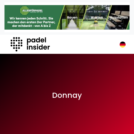
Padel Insider
Home
Padelstandorte
Organisationen
Buchungssysteme
Padel-Shops
Padel-Marken
Padelplatzbauer
Verschiedenes
Donnay
Veranstaltungen
Turniere
International
Playtomic