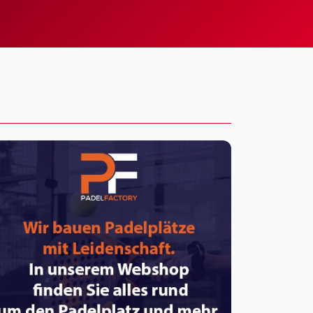
pzig
rtmund
sen