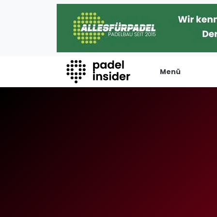
Menü
Padel Insider
Verans
Home
Turniere
Padelstandorte
Internation
Organisationen
Playtomic
Buchungssysteme
Rankin
Padel-Shops
Männer
Padel-Marken
Frauen
Padelplatzbauer
FIP Männer