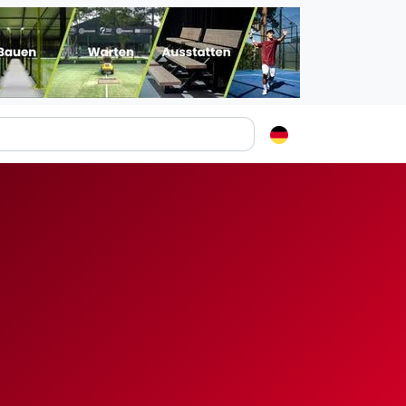
Padelstädte
Login
lin
mburg
nchen
ln
ankfurt am Main
uttgart
sseldorf