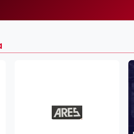
Lei
Do
Es
a