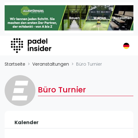
Padel Insider
Home
Padelstandorte
Organisationen
Buchungssysteme
Padel-Shops
Startseite
Veranstaltungen
Büro Turnier
Padel-Marken
Padelplatzbauer
Büro Turnier
Verschiedenes
Veranstaltungen
Turniere
Kalender
International
Playtomic