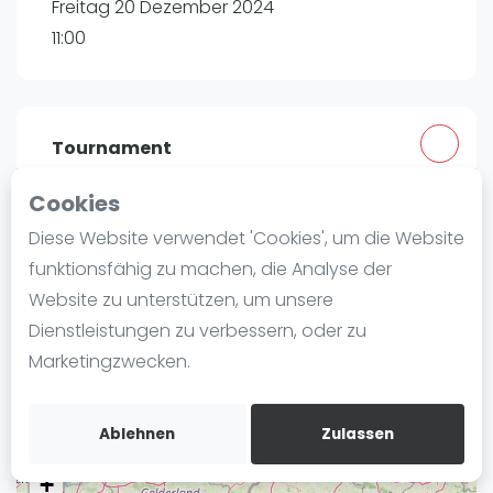
Freitag 20 Dezember 2024
Ranking
11:00
Männer
Frauen
FIP Männer
Tournament
FIP Frauen
Cookies
Blog
padelBOX Köln-Weiden
Diese Website verwendet 'Cookies', um die Website
Kronstädter Str. 100
Was ist padel
funktionsfähig zu machen, die Analyse der
50858
Köln
Die Geschichte von Padel
Website zu unterstützen, um unsere
Routebeschrijving
Regeln und Punktzählung
Dienstleistungen zu verbessern, oder zu
rankedin.com
Padel Schläge
Marketingzwecken.
padelBOX Turnierleitung
Bandeja - Vibora
Video
Ablehnen
Zulassen
Padel Basistechnik
+