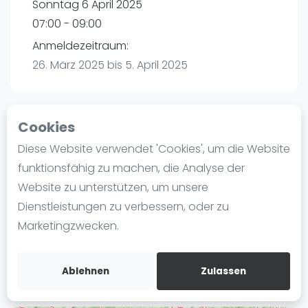
Sonntag 6 April 2025
Ranking
07:00 - 09:00
Männer
Anmeldezeitraum:
Frauen
26. März 2025 bis 5. April 2025
FIP Männer
FIP Frauen
Cookies
Blog
Playtomic
Diese Website verwendet 'Cookies', um die Website
Was ist padel
funktionsfähig zu machen, die Analyse der
Padel2leon | Kenzingen
Die Geschichte von Padel
Website zu unterstützen, um unsere
Breitenfeldstraße 51
Regeln und Punktzählung
Dienstleistungen zu verbessern, oder zu
79341
Kenzingen
Padel Schläge
Marketingzwecken.
Routebeschrijving
Bandeja - Vibora
playtomic.io
Video
Ablehnen
Zulassen
Padel Basistechnik