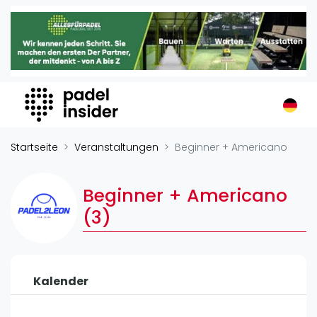
Padel Insider
Home
Padelstandorte
Organisationen
Buchungssysteme
Padel-Shops
Startseite
Veranstaltungen
Beginner + Americano
Padel-Marken
Padelplatzbauer
Beginner + Americano
Verschiedenes
(3)
Veranstaltungen
Turniere
Kalender
International
Playtomic