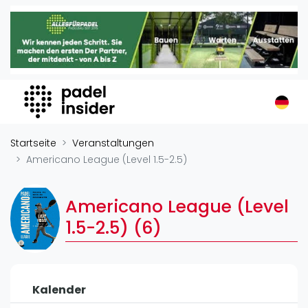
Padel Insider
Home
Padelstandorte
Organisationen
Buchungssysteme
Padel-Shops
Startseite
Veranstaltungen
Padel-Marken
Americano League (Level 1.5-2.5)
Padelplatzbauer
Verschiedenes
Americano League (Level
1.5-2.5) (6)
Veranstaltungen
Turniere
International
Kalender
Playtomic