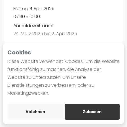
Ranking
Freitag 4 April 2025
07:30 - 10:00
Männer
Anmeldezeitraum:
Frauen
24. März 2025 bis 2. April 2025
FIP Männer
FIP Frauen
Cookies
Blog
Diese Website verwendet 'Cookies', um die Website
Playtomic
Was ist padel
funktionsfähig zu machen, die Analyse der
Die Geschichte von Padel
Website zu unterstützen, um unsere
Padel FC | Berlin
Regeln und Punktzählung
Dienstleistungen zu verbessern, oder zu
Köpenicker Chaussee 11-14
Padel Schläge
Marketingzwecken.
10317
Berlin
Bandeja - Vibora
Routebeschrijving
Video
playtomic.io
Ablehnen
Zulassen
Padel Basistechnik