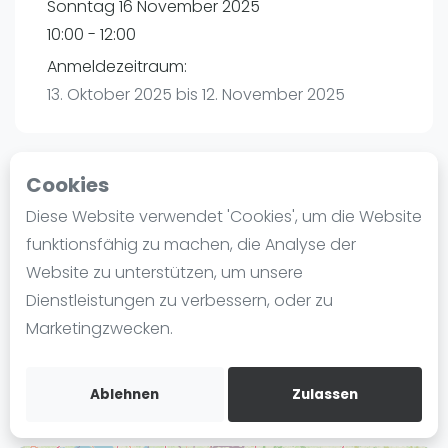
Sonntag 16 November 2025
Ranking
10:00 - 12:00
Männer
Anmeldezeitraum:
Frauen
13. Oktober 2025 bis 12. November 2025
FIP Männer
FIP Frauen
Cookies
Blog
Playtomic
Diese Website verwendet 'Cookies', um die Website
Was ist padel
funktionsfähig zu machen, die Analyse der
Padelon Düsseldorf | Düsseldorf
Die Geschichte von Padel
Website zu unterstützen, um unsere
Diepenstr. 83
Regeln und Punktzählung
Dienstleistungen zu verbessern, oder zu
40625
Düsseldorf
Padel Schläge
Marketingzwecken.
Routebeschrijving
Bandeja - Vibora
playtomic.io
Video
Ablehnen
Zulassen
Padel Basistechnik