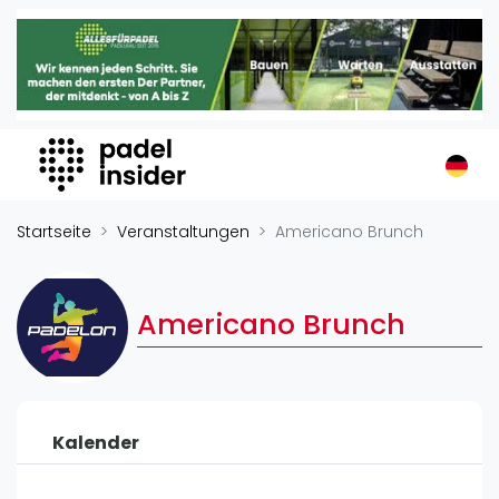
Padel Insider
Home
Padelstandorte
Organisationen
Buchungssysteme
Padel-Shops
Startseite
Veranstaltungen
Americano Brunch
Padel-Marken
Padelplatzbauer
Americano Brunch
Verschiedenes
Veranstaltungen
Turniere
Kalender
International
Playtomic