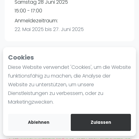
Samstag 28 Juni 2025
Ranking
15:00 - 17:00
Männer
Anmeldezeitraum:
Frauen
22. Mai 2025 bis 27. Juni 2025
FIP Männer
FIP Frauen
Cookies
Blog
Playtomic
Diese Website verwendet 'Cookies', um die Website
Was ist padel
funktionsfähig zu machen, die Analyse der
Padelon Heilbronn | Heilbronn
Die Geschichte von Padel
Website zu unterstützen, um unsere
Würzburger Straße 52
Regeln und Punktzählung
Dienstleistungen zu verbessern, oder zu
74078
Heilbronn
Padel Schläge
Marketingzwecken.
Routebeschrijving
Bandeja - Vibora
playtomic.io
Video
Ablehnen
Zulassen
Padel Basistechnik