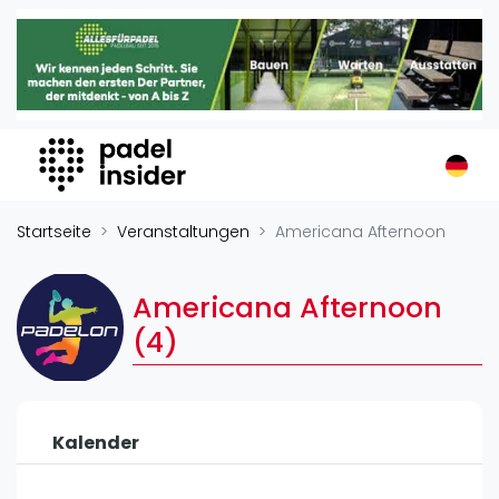
Padel Insider
Home
Padelstandorte
Organisationen
Buchungssysteme
Padel-Shops
Startseite
Veranstaltungen
Americana Afternoon
Padel-Marken
Padelplatzbauer
Americana Afternoon
Verschiedenes
(4)
Veranstaltungen
Turniere
Kalender
International
Playtomic