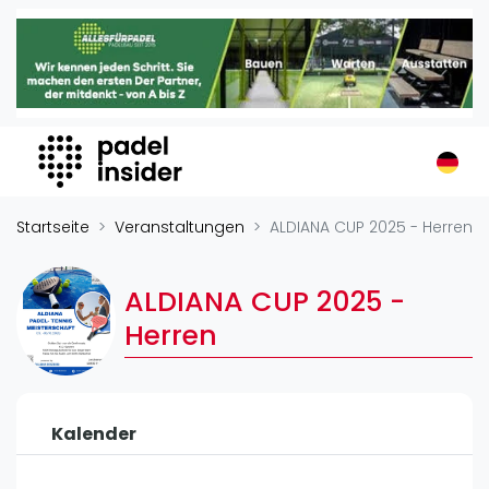
Padel Insider
Home
Padelstandorte
Organisationen
Buchungssysteme
Padel-Shops
Startseite
Veranstaltungen
ALDIANA CUP 2025 - Herren
Padel-Marken
Padelplatzbauer
ALDIANA CUP 2025 -
Verschiedenes
Herren
Veranstaltungen
Turniere
Kalender
International
Playtomic