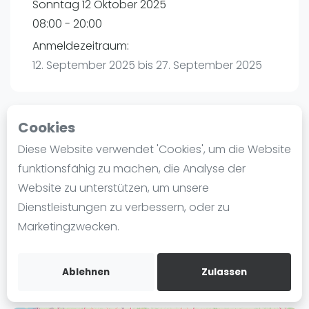
Sonntag 12 Oktober 2025
Ranking
08:00 - 20:00
Männer
Anmeldezeitraum:
Frauen
12. September 2025 bis 27. September 2025
FIP Männer
FIP Frauen
Cookies
Blog
Playtomic (Abgesagt))
Diese Website verwendet 'Cookies', um die Website
Was ist padel
funktionsfähig zu machen, die Analyse der
Smash Padel Schwerte | Schwerte
Die Geschichte von Padel
Website zu unterstützen, um unsere
Elsetalstr. 5
Regeln und Punktzählung
Dienstleistungen zu verbessern, oder zu
58239
Schwerte
Padel Schläge
Marketingzwecken.
Routebeschrijving
Bandeja - Vibora
playtomic.io
Video
Ablehnen
Zulassen
Padel Basistechnik