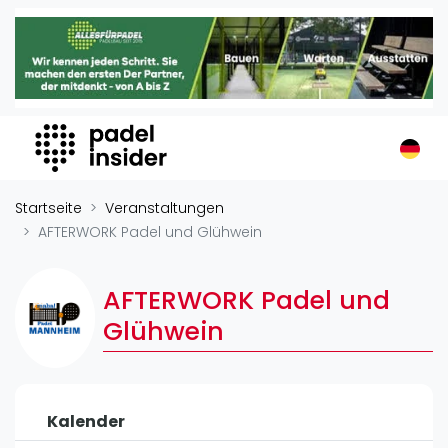
Padel Insider
Home
Padelstandorte
Organisationen
Buchungssysteme
Padel-Shops
Startseite
Veranstaltungen
Padel-Marken
AFTERWORK Padel und Glühwein
Padelplatzbauer
Verschiedenes
AFTERWORK Padel und
Glühwein
Veranstaltungen
Turniere
International
Kalender
Playtomic