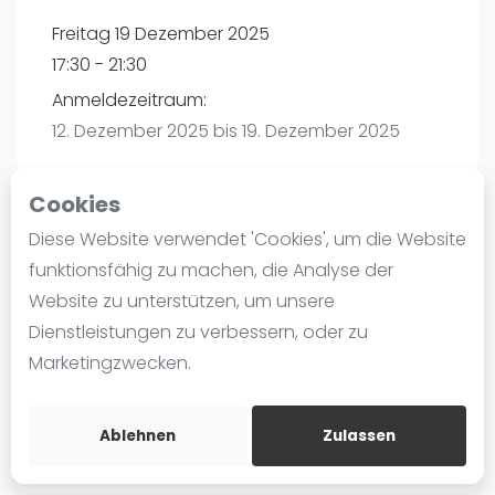
Ranking
Freitag 19 Dezember 2025
17:30 - 21:30
Männer
Anmeldezeitraum:
Frauen
12. Dezember 2025 bis 19. Dezember 2025
FIP Männer
FIP Frauen
Cookies
Blog
Diese Website verwendet 'Cookies', um die Website
Playtomic
Was ist padel
funktionsfähig zu machen, die Analyse der
Die Geschichte von Padel
Website zu unterstützen, um unsere
maba! Padel Mannheim | Mannheim
Regeln und Punktzählung
Dienstleistungen zu verbessern, oder zu
Christian-Friedrich-Schwan-Straße 5-7
Padel Schläge
Marketingzwecken.
68167
Mannheim
Bandeja - Vibora
Routebeschrijving
Video
playtomic.io
Ablehnen
Zulassen
Padel Basistechnik