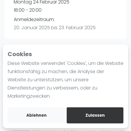
Montag 24 Februar 2025
Ranking
18:00 - 20:00
Männer
Anmeldezeitraum:
Frauen
20. Januar 2025 bis 23. Februar 2025
FIP Männer
FIP Frauen
Cookies
Blog
Playtomic
Diese Website verwendet 'Cookies', um die Website
Was ist padel
funktionsfähig zu machen, die Analyse der
Padelon Essen | Essen
Die Geschichte von Padel
Website zu unterstützen, um unsere
Worringstr. 250a
Regeln und Punktzählung
Dienstleistungen zu verbessern, oder zu
45289
Essen
Padel Schläge
Marketingzwecken.
Routebeschrijving
Bandeja - Vibora
playtomic.io
Video
Ablehnen
Zulassen
Padel Basistechnik