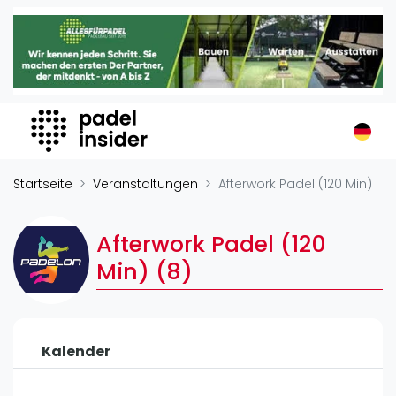
Padel Insider
Home
Padelstandorte
Organisationen
Buchungssysteme
Padel-Shops
Startseite
Veranstaltungen
Afterwork Padel (120 Min)
Padel-Marken
Padelplatzbauer
Afterwork Padel (120
Verschiedenes
Min) (8)
Veranstaltungen
Turniere
Kalender
International
Playtomic