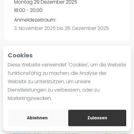
Montag 29 Dezember 2025
Ranking
18:00 - 20:00
Männer
Anmeldezeitraum:
Frauen
3. November 2025 bis 26. Dezember 2025
FIP Männer
FIP Frauen
Cookies
Blog
Playtomic
Diese Website verwendet 'Cookies', um die Website
Was ist padel
funktionsfähig zu machen, die Analyse der
Padelon Essen | Essen
Die Geschichte von Padel
Website zu unterstützen, um unsere
Worringstr. 250a
Regeln und Punktzählung
Dienstleistungen zu verbessern, oder zu
45289
Essen
Padel Schläge
Marketingzwecken.
Routebeschrijving
Bandeja - Vibora
playtomic.io
Video
Ablehnen
Zulassen
Padel Basistechnik