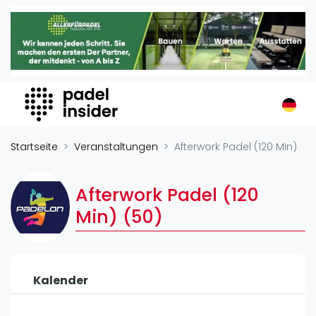
Padel Insider
Home
Padelstandorte
Organisationen
Buchungssysteme
Padel-Shops
Startseite
Veranstaltungen
Afterwork Padel (120 Min)
Padel-Marken
Padelplatzbauer
Afterwork Padel (120
Verschiedenes
Min) (50)
Veranstaltungen
Turniere
Kalender
International
Playtomic