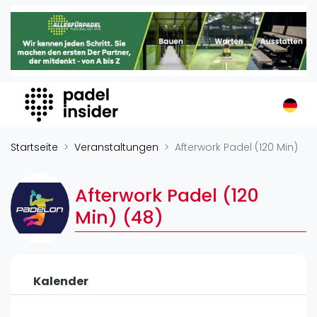
Padel Insider
Home
Padelstandorte
Organisationen
Buchungssysteme
Padel-Shops
Startseite
Veranstaltungen
Afterwork Padel (120 Min)
Padel-Marken
Padelplatzbauer
Afterwork Padel (120
Verschiedenes
Min) (48)
Veranstaltungen
Turniere
Kalender
International
Playtomic