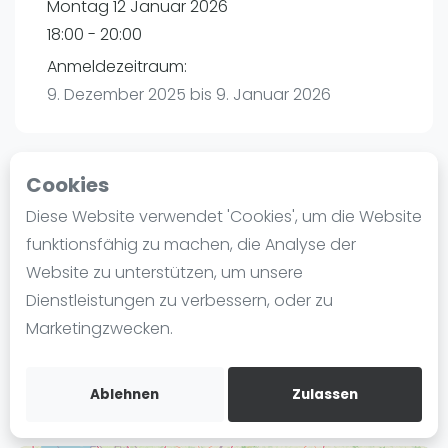
Montag 12 Januar 2026
Ranking
18:00 - 20:00
Männer
Anmeldezeitraum:
Frauen
9. Dezember 2025 bis 9. Januar 2026
FIP Männer
FIP Frauen
Cookies
Blog
Playtomic (Abgesagt))
Diese Website verwendet 'Cookies', um die Website
Was ist padel
funktionsfähig zu machen, die Analyse der
Padelon Essen | Essen
Die Geschichte von Padel
Website zu unterstützen, um unsere
Worringstr. 250a
Regeln und Punktzählung
Dienstleistungen zu verbessern, oder zu
45289
Essen
Padel Schläge
Marketingzwecken.
Routebeschrijving
Bandeja - Vibora
playtomic.io
Video
Ablehnen
Zulassen
Padel Basistechnik