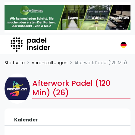
Padel Insider
Home
Padelstandorte
Organisationen
Buchungssysteme
Padel-Shops
Startseite
Veranstaltungen
Afterwork Padel (120 Min)
Padel-Marken
Padelplatzbauer
Afterwork Padel (120
Verschiedenes
Min) (26)
Veranstaltungen
Turniere
Kalender
International
Playtomic