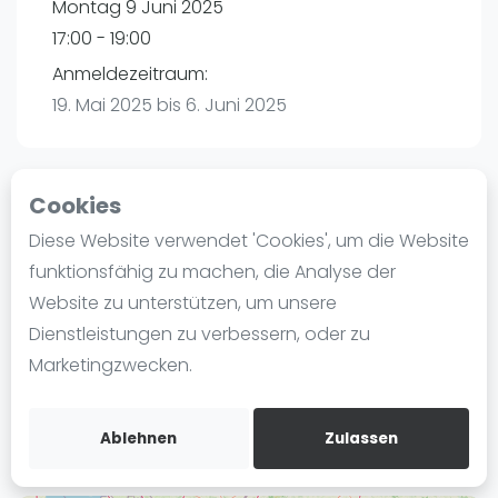
Montag 9 Juni 2025
Ranking
17:00 - 19:00
Männer
Anmeldezeitraum:
Frauen
19. Mai 2025 bis 6. Juni 2025
FIP Männer
FIP Frauen
Cookies
Blog
Playtomic
Diese Website verwendet 'Cookies', um die Website
Was ist padel
funktionsfähig zu machen, die Analyse der
Padelon Essen | Essen
Die Geschichte von Padel
Website zu unterstützen, um unsere
Worringstr. 250a
Regeln und Punktzählung
Dienstleistungen zu verbessern, oder zu
45289
Essen
Padel Schläge
Marketingzwecken.
Routebeschrijving
Bandeja - Vibora
playtomic.io
Video
Ablehnen
Zulassen
Padel Basistechnik