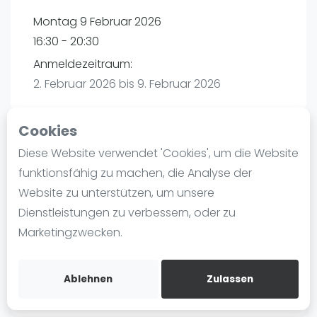
Ranking
Montag 9 Februar 2026
16:30 - 20:30
Männer
Anmeldezeitraum:
Frauen
2. Februar 2026 bis 9. Februar 2026
FIP Männer
FIP Frauen
Cookies
Blog
Diese Website verwendet 'Cookies', um die Website
Playtomic
Was ist padel
funktionsfähig zu machen, die Analyse der
Die Geschichte von Padel
Website zu unterstützen, um unsere
maba! Padel Mannheim | Mannheim
Regeln und Punktzählung
Dienstleistungen zu verbessern, oder zu
Christian-Friedrich-Schwan-Straße 5-7
Padel Schläge
Marketingzwecken.
68167
Mannheim
Bandeja - Vibora
Routebeschrijving
Video
playtomic.io
Ablehnen
Zulassen
Padel Basistechnik