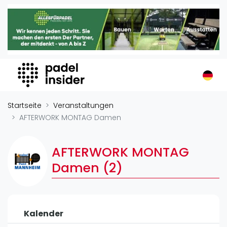
Padel Insider
Home
Padelstandorte
Organisationen
Buchungssysteme
Padel-Shops
Startseite
Veranstaltungen
Padel-Marken
AFTERWORK MONTAG Damen
Padelplatzbauer
Verschiedenes
AFTERWORK MONTAG
Damen (2)
Veranstaltungen
Turniere
International
Kalender
Playtomic