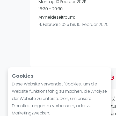
Verschiedenes
Montag 10 Februar 2025
FIP Frauen
16:30 - 20:30
Anmeldezeitraum:
4. Februar 2025 bis 10. Februar 2025
Cookies
Über AFTERWORK MONTAG
Diese Website verwendet 'Cookies', um die
Website funktionsfähig zu machen, die Analyse
der Website zu unterstützen, um unsere
AFTER WORK PADEL (4 INDOOR COURTS) W
Dienstleistungen zu verbessern, oder zu
21:30Uhr. Spielstärke: Alle Level Ausrüs
Marketingzwecken.
und ganz viel Padelspaß! Wir möchten 