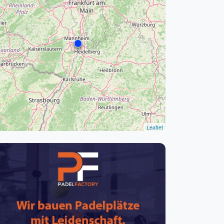
pzig
rtmund
sen
Leaflet