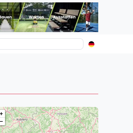
Padelstädte
Login
lin
mburg
nchen
ln
ankfurt am Main
+
uttgart
−
sseldorf