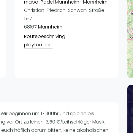
Lei
maba! Padel Mannheim | Mannheim
Christian-Friedrich-Schwan-Straße
Do
5-7
Es
68167
Mannheim
Routebeschrijving
playtomic.io
ir beginnen um 17:30Uhr und spielen bis
tung vor Ort zu leihen: 3,50 €/Leihschläger Musik
euch höflich darum bitten, keine alkoholischen