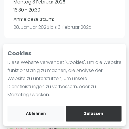
Montag 3 Februar 2025
Ranking
16:30 - 20:30
Männer
Anmeldezeitraum:
Frauen
28. Januar 2025 bis 3. Februar 2025
FIP Männer
FIP Frauen
Cookies
Blog
Playtomic
Diese Website verwendet 'Cookies', um die Website
Was ist padel
funktionsfähig zu machen, die Analyse der
maba! Padel Mannheim | Mannheim
Die Geschichte von Padel
Website zu unterstützen, um unsere
Christian-Friedrich-Schwan-Straße 5-7
Regeln und Punktzählung
Dienstleistungen zu verbessern, oder zu
68167
Mannheim
Padel Schläge
Marketingzwecken.
Routebeschrijving
Bandeja - Vibora
playtomic.io
Video
Ablehnen
Zulassen
Padel Basistechnik