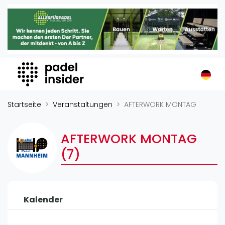
Padel Insider
Home
Padelstandorte
Organisationen
Buchungssysteme
Padel-Shops
Startseite
Veranstaltungen
AFTERWORK MONTAG
Padel-Marken
Padelplatzbauer
AFTERWORK MONTAG
Verschiedenes
(7)
Veranstaltungen
Turniere
Kalender
International
Playtomic