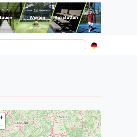
Padelstädte
Login
lin
mburg
nchen
ln
ankfurt am Main
+
uttgart
−
sseldorf