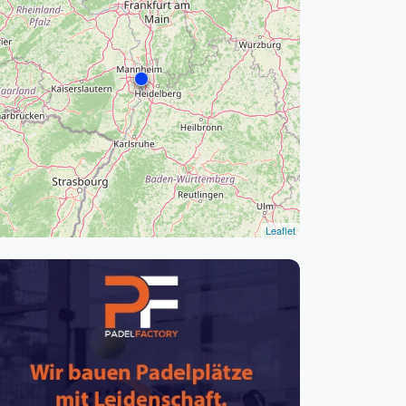
pzig
rtmund
sen
Leaflet