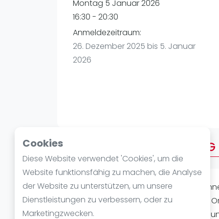
Verschiedenes
Montag 5 Januar 2026
FIP Frauen
16:30 - 20:30
Anmeldezeitraum:
26. Dezember 2025 bis 5. Januar
2026
Cookies
Über AFTERWORK MONTAG
Diese Website verwendet 'Cookies', um die
Website funktionsfähig zu machen, die Analyse
der Website zu unterstützen, um unsere
AFTER WORK PADEL (Indoor) Wir beginnen
Dienstleistungen zu verbessern, oder zu
Spielstärke: Alle Level Ausrüstung vor 
Marketingzwecken.
viel Padelspaß! Meldet Euch jetzt an 