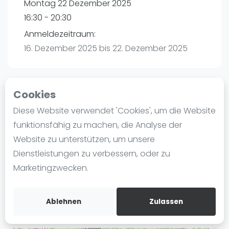
Montag 22 Dezember 2025
Ranking
16:30 - 20:30
Männer
Anmeldezeitraum:
Frauen
16. Dezember 2025 bis 22. Dezember 2025
FIP Männer
FIP Frauen
Cookies
Blog
Playtomic
Diese Website verwendet 'Cookies', um die Website
Was ist padel
funktionsfähig zu machen, die Analyse der
maba! Padel Mannheim | Mannheim
Die Geschichte von Padel
Website zu unterstützen, um unsere
Christian-Friedrich-Schwan-Straße 5-7
Regeln und Punktzählung
Dienstleistungen zu verbessern, oder zu
68167
Mannheim
Padel Schläge
Marketingzwecken.
Routebeschrijving
Bandeja - Vibora
playtomic.io
Video
Ablehnen
Zulassen
Padel Basistechnik