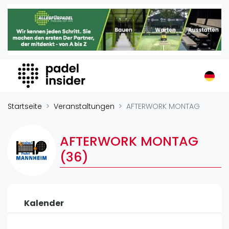
Padel Insider
Home
Padelstandorte
Organisationen
Buchungssysteme
Padel-Shops
Startseite
Veranstaltungen
AFTERWORK MONTAG
Padel-Marken
Padelplatzbauer
AFTERWORK MONTAG
Verschiedenes
(36)
Veranstaltungen
Turniere
Kalender
International
Playtomic