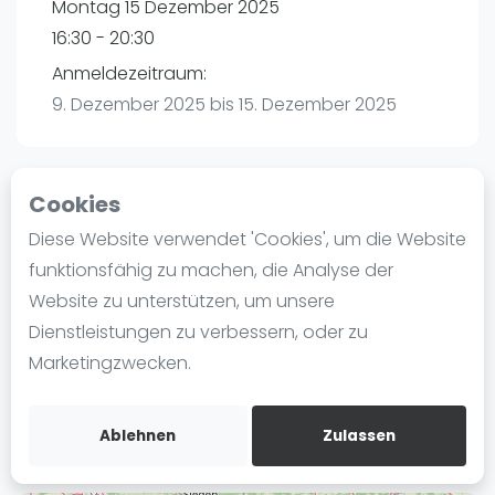
Montag 15 Dezember 2025
Ranking
16:30 - 20:30
Männer
Anmeldezeitraum:
Frauen
9. Dezember 2025 bis 15. Dezember 2025
FIP Männer
FIP Frauen
Cookies
Blog
Playtomic
Diese Website verwendet 'Cookies', um die Website
Was ist padel
funktionsfähig zu machen, die Analyse der
maba! Padel Mannheim | Mannheim
Die Geschichte von Padel
Website zu unterstützen, um unsere
Christian-Friedrich-Schwan-Straße 5-7
Regeln und Punktzählung
Dienstleistungen zu verbessern, oder zu
68167
Mannheim
Padel Schläge
Marketingzwecken.
Routebeschrijving
Bandeja - Vibora
playtomic.io
Video
Ablehnen
Zulassen
Padel Basistechnik