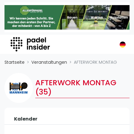
Padel Insider
Home
Padelstandorte
Organisationen
Buchungssysteme
Padel-Shops
Startseite
Veranstaltungen
AFTERWORK MONTAG
Padel-Marken
Padelplatzbauer
AFTERWORK MONTAG
Verschiedenes
(35)
Veranstaltungen
Turniere
Kalender
International
Playtomic