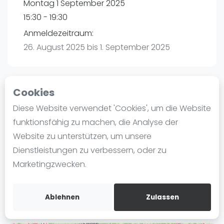
Montag 1 September 2025
Ranking
15:30 - 19:30
Männer
Anmeldezeitraum:
Frauen
26. August 2025 bis 1. September 2025
FIP Männer
FIP Frauen
Cookies
Blog
Playtomic
Diese Website verwendet 'Cookies', um die Website
Was ist padel
funktionsfähig zu machen, die Analyse der
maba! Padel Mannheim | Mannheim
Die Geschichte von Padel
Website zu unterstützen, um unsere
Christian-Friedrich-Schwan-Straße 5-7
Regeln und Punktzählung
Dienstleistungen zu verbessern, oder zu
68167
Mannheim
Padel Schläge
Marketingzwecken.
Routebeschrijving
Bandeja - Vibora
playtomic.io
Video
Ablehnen
Zulassen
Padel Basistechnik