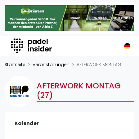
Padel Insider
Home
Padelstandorte
Organisationen
Buchungssysteme
Padel-Shops
Startseite
Veranstaltungen
AFTERWORK MONTAG
Padel-Marken
Padelplatzbauer
AFTERWORK MONTAG
Verschiedenes
(27)
Veranstaltungen
Turniere
Kalender
International
Playtomic