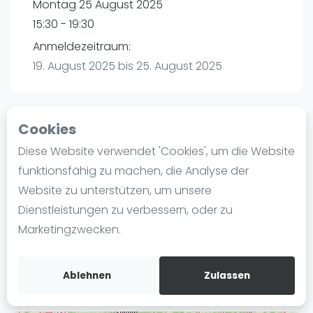
Montag 25 August 2025
Ranking
15:30 - 19:30
Männer
Anmeldezeitraum:
Frauen
19. August 2025 bis 25. August 2025
FIP Männer
FIP Frauen
Cookies
Blog
Playtomic
Diese Website verwendet 'Cookies', um die Website
Was ist padel
funktionsfähig zu machen, die Analyse der
maba! Padel Mannheim | Mannheim
Die Geschichte von Padel
Website zu unterstützen, um unsere
Christian-Friedrich-Schwan-Straße 5-7
Regeln und Punktzählung
Dienstleistungen zu verbessern, oder zu
68167
Mannheim
Padel Schläge
Marketingzwecken.
Routebeschrijving
Bandeja - Vibora
playtomic.io
Video
Ablehnen
Zulassen
Padel Basistechnik