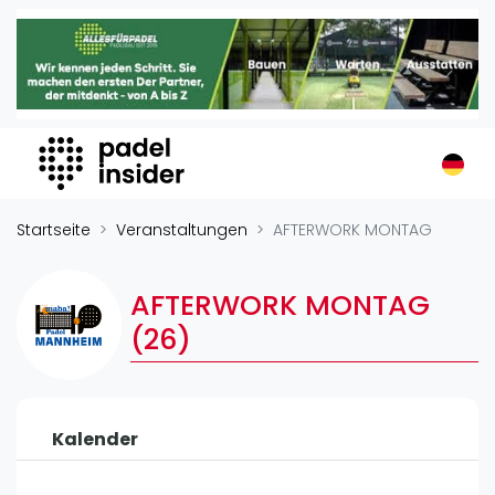
Padel Insider
Home
Padelstandorte
Organisationen
Buchungssysteme
Padel-Shops
Startseite
Veranstaltungen
AFTERWORK MONTAG
Padel-Marken
Padelplatzbauer
AFTERWORK MONTAG
Verschiedenes
(26)
Veranstaltungen
Turniere
Kalender
International
Playtomic