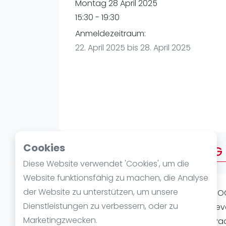
Verschiedenes
Montag 28 April 2025
FIP Frauen
15:30 - 19:30
Anmeldezeitraum:
22. April 2025 bis 28. April 2025
Cookies
Über AFTERWORK MONTAG
Diese Website verwendet 'Cookies', um die
Website funktionsfähig zu machen, die Analyse
der Website zu unterstützen, um unsere
AFTER WORK PADEL (1 INDOOR, 3 OUTDO
Dienstleistungen zu verbessern, oder zu
spielen bis 21:30Uhr. Spielstärke: Alle L
Marketingzwecken.
€/Leihschläger Musik und ganz viel P