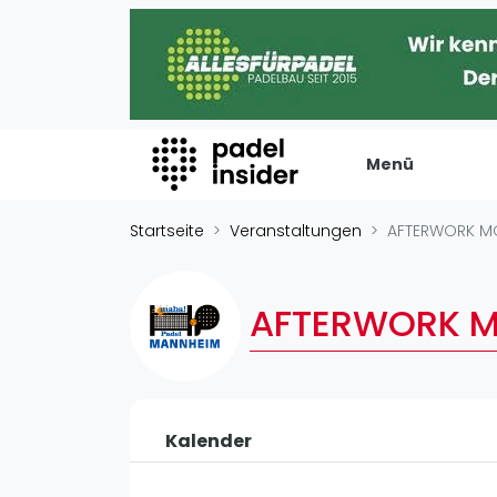
Menü
Padel Insider
Verans
Startseite
Veranstaltungen
AFTERWORK M
Home
Turniere
Padelstandorte
Internation
AFTERWORK M
Organisationen
Playtomic
Buchungssysteme
Rankin
Padel-Shops
Männer
Padel-Marken
Kalender
Frauen
Padelplatzbauer
FIP Männer