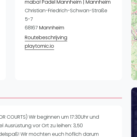
Lei
maba! Padel Mannheim | Mannheim
Christian-Friedrich-Schwan-Straße
Do
5-7
Es
68167
Mannheim
Routebeschrijving
playtomic.io
OR COURTS) Wir beginnen um 17:30Uhr und
evel Ausrüstung vor Ort zu leihen: 3,50
adelspaß! Wir möchten euch höflich darum