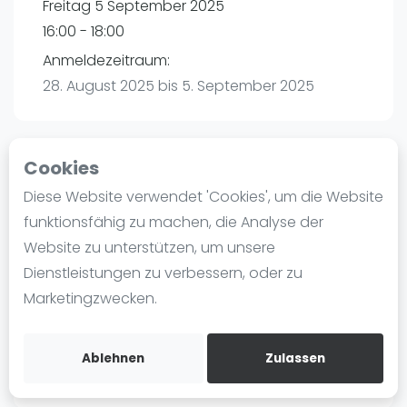
Freitag 5 September 2025
Ranking
16:00 - 18:00
Männer
Anmeldezeitraum:
Frauen
28. August 2025 bis 5. September 2025
FIP Männer
FIP Frauen
Cookies
Blog
Playtomic
Diese Website verwendet 'Cookies', um die Website
Was ist padel
funktionsfähig zu machen, die Analyse der
Padel amigos Hamburg-Halstenbek |
Die Geschichte von Padel
Website zu unterstützen, um unsere
Halstenbek
Regeln und Punktzählung
Dienstleistungen zu verbessern, oder zu
Am Bahndamm 88
Padel Schläge
Marketingzwecken.
25469
Halstenbek
Bandeja - Vibora
Routebeschrijving
Video
playtomic.io
Ablehnen
Zulassen
Padel Basistechnik