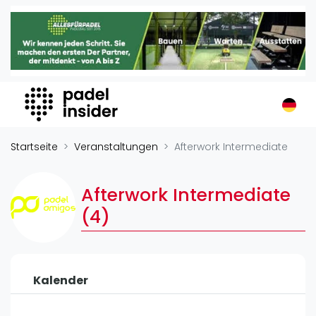
Padel Insider
Home
Padelstandorte
Organisationen
Buchungssysteme
Padel-Shops
Startseite
Veranstaltungen
Afterwork Intermediate
Padel-Marken
Padelplatzbauer
Afterwork Intermediate
Verschiedenes
(4)
Veranstaltungen
Turniere
Kalender
International
Playtomic