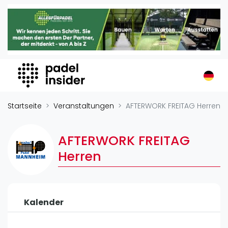
Padel Insider
Home
Padelstandorte
Organisationen
Buchungssysteme
Padel-Shops
Startseite
Veranstaltungen
AFTERWORK FREITAG Herren
Padel-Marken
Padelplatzbauer
AFTERWORK FREITAG
Verschiedenes
Herren
Veranstaltungen
Turniere
Kalender
International
Playtomic