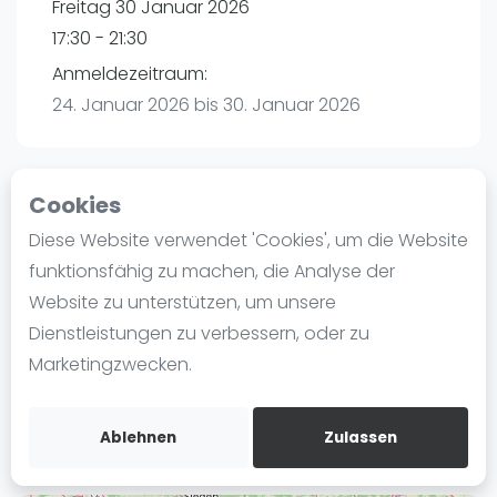
Freitag 30 Januar 2026
Ranking
17:30 - 21:30
Männer
Anmeldezeitraum:
Frauen
24. Januar 2026 bis 30. Januar 2026
FIP Männer
FIP Frauen
Cookies
Blog
Playtomic
Diese Website verwendet 'Cookies', um die Website
Was ist padel
funktionsfähig zu machen, die Analyse der
maba! Padel Mannheim | Mannheim
Die Geschichte von Padel
Website zu unterstützen, um unsere
Christian-Friedrich-Schwan-Straße 5-7
Regeln und Punktzählung
Dienstleistungen zu verbessern, oder zu
68167
Mannheim
Padel Schläge
Marketingzwecken.
Routebeschrijving
Bandeja - Vibora
playtomic.io
Video
Ablehnen
Zulassen
Padel Basistechnik