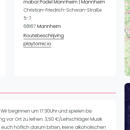
Lei
maba! Padel Mannheim | Mannheim
Christian-Friedrich-Schwan-Straße
Do
5-7
Es
68167
Mannheim
Routebeschrijving
playtomic.io
ir beginnen um 17:30Uhr und spielen bis
tung vor Ort zu leihen: 3,50 €/Leihschläger Musik
euch höflich darum bitten, keine alkoholischen