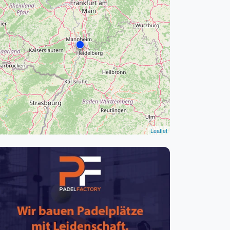
pzig
rtmund
sen
Leaflet