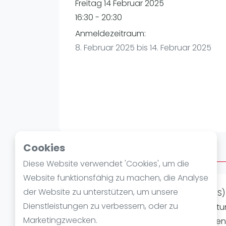
Verschiedenes
Freitag 14 Februar 2025
FIP Frauen
16:30 - 20:30
Anmeldezeitraum:
8. Februar 2025 bis 14. Februar 2025
Cookies
Über AFTERWORK FREITAG
Diese Website verwendet 'Cookies', um die
Website funktionsfähig zu machen, die Analyse
der Website zu unterstützen, um unsere
AFTER WORK PADEL (4 INDOOR COURTS) W
Dienstleistungen zu verbessern, oder zu
21:30Uhr. Spielstärke: Alle Level Ausrüs
Marketingzwecken.
und ganz viel Padelspaß! Wir möchten 