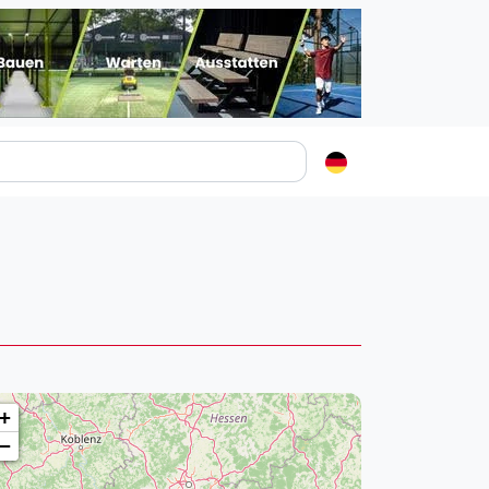
Padelstädte
Login
lin
mburg
nchen
ln
ankfurt am Main
+
uttgart
−
sseldorf