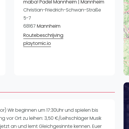
Lei
maba! Padel Mannheim | Mannheim
Christian-Friedrich-Schwan-Straße
Do
5-7
Es
68167
Mannheim
Routebeschrijving
playtomic.io
r) Wir beginnen um 17:30Uhr und spielen bis
tung vor Ort zu leihen: 3,50 €/Leihschläger Musik
etzt an und lernt Gleichgesinnte kennen. Euer