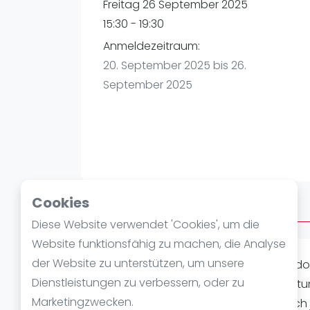
Verschiedenes
Freitag 26 September 2025
FIP Frauen
15:30 - 19:30
Anmeldezeitraum:
20. September 2025 bis 26.
September 2025
Cookies
Über AFTERWORK FREITAG
Diese Website verwendet 'Cookies', um die
Website funktionsfähig zu machen, die Analyse
der Website zu unterstützen, um unsere
AFTER WORK PADEL (Indoor oder Outdoo
Dienstleistungen zu verbessern, oder zu
21:30Uhr. Spielstärke: Alle Level Ausrüs
Marketingzwecken.
und ganz viel Padelspaß! Meldet Euch j