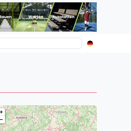
Padelstädte
Login
lin
mburg
nchen
ln
ankfurt am Main
+
uttgart
−
sseldorf