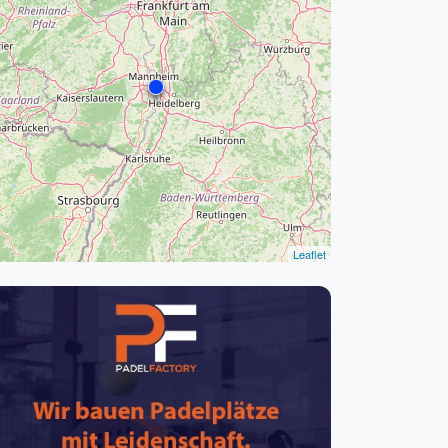
pzig
rtmund
sen
Leaflet