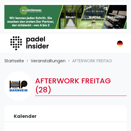
Padel Insider
Home
Padelstandorte
Organisationen
Buchungssysteme
Padel-Shops
Startseite
Veranstaltungen
AFTERWORK FREITAG
Padel-Marken
Padelplatzbauer
AFTERWORK FREITAG
Verschiedenes
(28)
Veranstaltungen
Turniere
Kalender
International
Playtomic