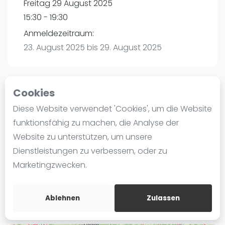
Freitag 29 August 2025
Ranking
15:30 - 19:30
Männer
Anmeldezeitraum:
Frauen
23. August 2025 bis 29. August 2025
FIP Männer
FIP Frauen
Cookies
Blog
Playtomic
Diese Website verwendet 'Cookies', um die Website
Was ist padel
funktionsfähig zu machen, die Analyse der
maba! Padel Mannheim | Mannheim
Die Geschichte von Padel
Website zu unterstützen, um unsere
Christian-Friedrich-Schwan-Straße 5-7
Regeln und Punktzählung
Dienstleistungen zu verbessern, oder zu
68167
Mannheim
Padel Schläge
Marketingzwecken.
Routebeschrijving
Bandeja - Vibora
playtomic.io
Video
Ablehnen
Zulassen
Padel Basistechnik