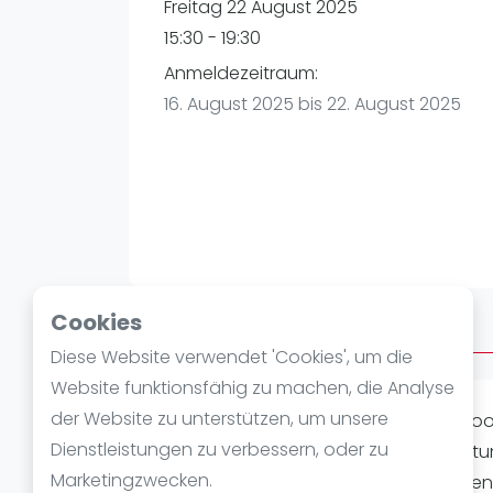
Verschiedenes
Freitag 22 August 2025
FIP Frauen
15:30 - 19:30
Anmeldezeitraum:
16. August 2025 bis 22. August 2025
Cookies
Über AFTERWORK FREITAG
Diese Website verwendet 'Cookies', um die
Website funktionsfähig zu machen, die Analyse
der Website zu unterstützen, um unsere
AFTER WORK PADEL (1 INDOOR, 3 Outdoor
Dienstleistungen zu verbessern, oder zu
21:30Uhr. Spielstärke: Alle Level Ausrüs
Marketingzwecken.
und ganz viel Padelspaß! Wir möchten 