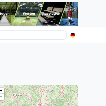
Padelstädte
Login
lin
mburg
nchen
ln
ankfurt am Main
+
uttgart
−
sseldorf