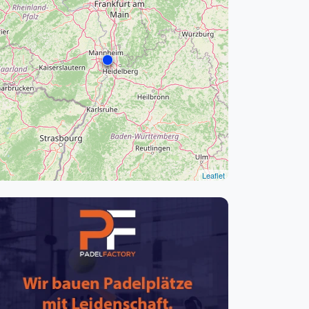
pzig
rtmund
sen
Leaflet