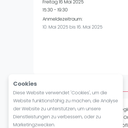
Verschiedenes
Freitag 16 Mai 2025
FIP Frauen
15:30 - 19:30
Anmeldezeitraum:
10. Mai 2025 bis 16. Mai 2025
Cookies
Über AFTERWORK FREITAG
Diese Website verwendet 'Cookies', um die
Website funktionsfähig zu machen, die Analyse
der Website zu unterstützen, um unsere
AFTER WORK PADEL (4 INDOOR) Wir begin
Dienstleistungen zu verbessern, oder zu
Spielstärke: Alle Level Ausrüstung vor 
Marketingzwecken.
viel Padelspaß! Wir möchten euch höfl