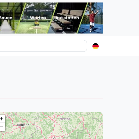
Padelstädte
Login
lin
mburg
nchen
ln
ankfurt am Main
+
uttgart
−
sseldorf