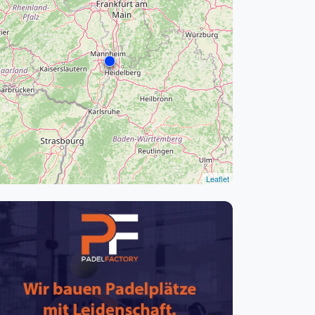
pzig
rtmund
sen
Leaflet