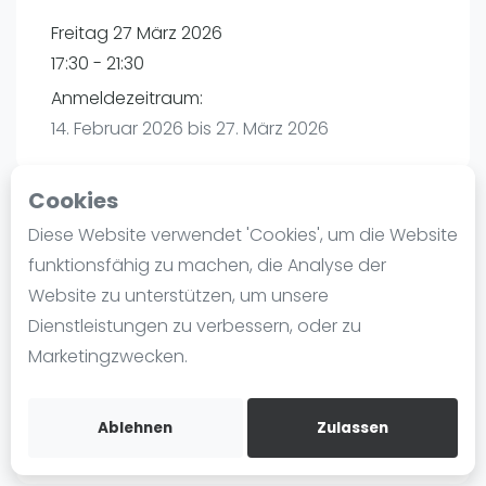
Ranking
Freitag 27 März 2026
17:30 - 21:30
Männer
Anmeldezeitraum:
Frauen
14. Februar 2026 bis 27. März 2026
FIP Männer
FIP Frauen
Cookies
Blog
Diese Website verwendet 'Cookies', um die Website
Playtomic
Was ist padel
funktionsfähig zu machen, die Analyse der
Die Geschichte von Padel
Website zu unterstützen, um unsere
maba! Padel Mannheim | Mannheim
Regeln und Punktzählung
Dienstleistungen zu verbessern, oder zu
Christian-Friedrich-Schwan-Straße 5-7
Padel Schläge
Marketingzwecken.
68167
Mannheim
Bandeja - Vibora
Routebeschrijving
Video
playtomic.io
Ablehnen
Zulassen
Padel Basistechnik