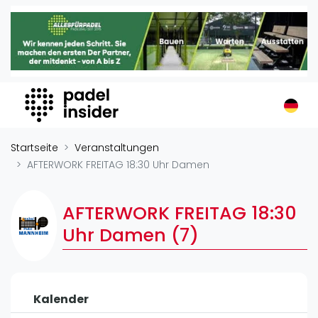
Padel Insider
Home
Padelstandorte
Organisationen
Buchungssysteme
Padel-Shops
Startseite
Veranstaltungen
Padel-Marken
AFTERWORK FREITAG 18:30 Uhr Damen
Padelplatzbauer
Verschiedenes
AFTERWORK FREITAG 18:30
Uhr Damen (7)
Veranstaltungen
Turniere
International
Kalender
Playtomic