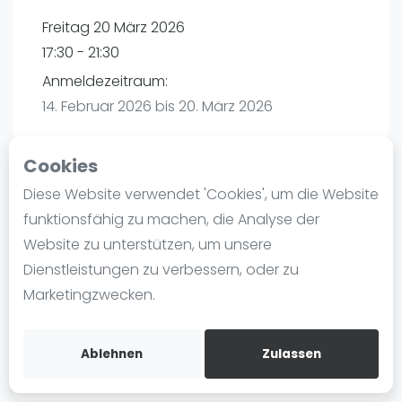
Ranking
Freitag 20 März 2026
17:30 - 21:30
Männer
Anmeldezeitraum:
Frauen
14. Februar 2026 bis 20. März 2026
FIP Männer
FIP Frauen
Cookies
Blog
Diese Website verwendet 'Cookies', um die Website
Playtomic
Was ist padel
funktionsfähig zu machen, die Analyse der
Die Geschichte von Padel
Website zu unterstützen, um unsere
maba! Padel Mannheim | Mannheim
Regeln und Punktzählung
Dienstleistungen zu verbessern, oder zu
Christian-Friedrich-Schwan-Straße 5-7
Padel Schläge
Marketingzwecken.
68167
Mannheim
Bandeja - Vibora
Routebeschrijving
Video
playtomic.io
Ablehnen
Zulassen
Padel Basistechnik