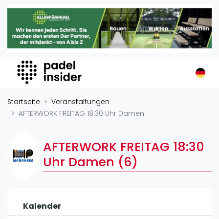
Padel Insider
Home
Padelstandorte
Organisationen
Buchungssysteme
Padel-Shops
Startseite
Veranstaltungen
Padel-Marken
AFTERWORK FREITAG 18:30 Uhr Damen
Padelplatzbauer
Verschiedenes
AFTERWORK FREITAG 18:30
Uhr Damen (6)
Veranstaltungen
Turniere
International
Kalender
Playtomic