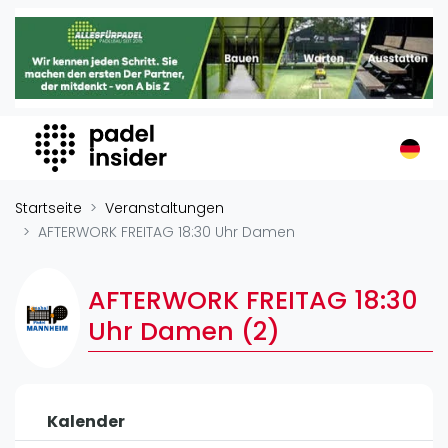
Padel Insider
Home
Padelstandorte
Organisationen
Buchungssysteme
Padel-Shops
Startseite
Veranstaltungen
Padel-Marken
AFTERWORK FREITAG 18:30 Uhr Damen
Padelplatzbauer
Verschiedenes
AFTERWORK FREITAG 18:30
Uhr Damen (2)
Veranstaltungen
Turniere
International
Kalender
Playtomic