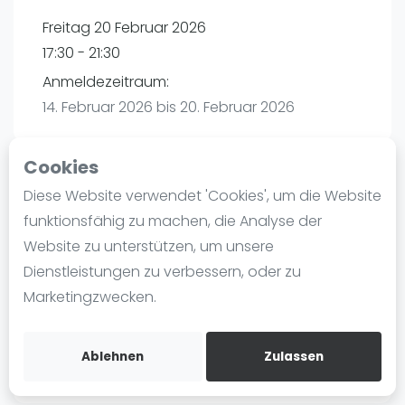
Ranking
Freitag 20 Februar 2026
17:30 - 21:30
Männer
Anmeldezeitraum:
Frauen
14. Februar 2026 bis 20. Februar 2026
FIP Männer
FIP Frauen
Cookies
Blog
Diese Website verwendet 'Cookies', um die Website
Playtomic
Was ist padel
funktionsfähig zu machen, die Analyse der
Die Geschichte von Padel
Website zu unterstützen, um unsere
maba! Padel Mannheim | Mannheim
Regeln und Punktzählung
Dienstleistungen zu verbessern, oder zu
Christian-Friedrich-Schwan-Straße 5-7
Padel Schläge
Marketingzwecken.
68167
Mannheim
Bandeja - Vibora
Routebeschrijving
Video
playtomic.io
Ablehnen
Zulassen
Padel Basistechnik