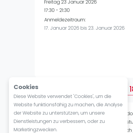
Verschiedenes
Freitag 23 Januar 2026
FIP Frauen
17:30 - 21:30
Anmeldezeitraum:
17. Januar 2026 bis 23. Januar 2026
Cookies
Über AFTERWORK FREITAG 1
Diese Website verwendet 'Cookies', um die
Website funktionsfähig zu machen, die Analyse
der Website zu unterstützen, um unsere
AFTER WORK PADEL (Indoor oder Outdoo
Dienstleistungen zu verbessern, oder zu
22:30Uhr. Spielstärke: Alle Level Ausrüs
Marketingzwecken.
und ganz viel Padelspaß! Meldet Euch j