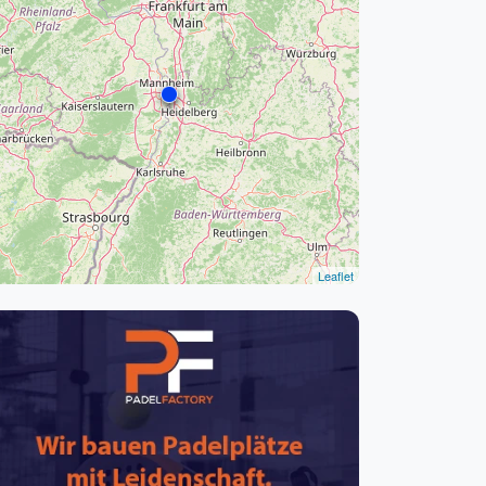
pzig
rtmund
sen
Leaflet