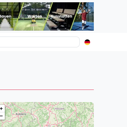
Padelstädte
Login
lin
mburg
nchen
ln
ankfurt am Main
+
uttgart
−
sseldorf