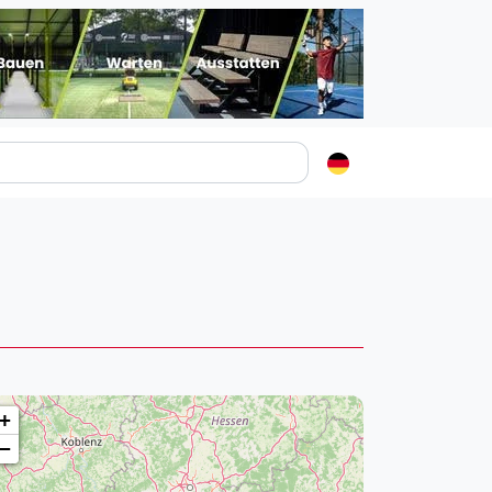
Padelstädte
Login
lin
mburg
nchen
ln
ankfurt am Main
+
uttgart
−
sseldorf