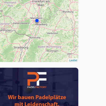
pzig
rtmund
sen
Leaflet