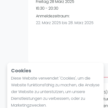
Verschiedenes
Freitag 28 März 2025
FIP Frauen
16:30 - 20:30
Anmeldezeitraum:
22. März 2025 bis 28. März 2025
Cookies
Über AFTERWORK FREITAG
Diese Website verwendet 'Cookies', um die
Website funktionsfähig zu machen, die Analyse
der Website zu unterstützen, um unsere
AFTER WORK PADEL (4 INDOOR COURTS) W
Dienstleistungen zu verbessern, oder zu
21:30Uhr. Spielstärke: Alle Level Ausrüs
Marketingzwecken.
und ganz viel Padelspaß! Wir möchten 