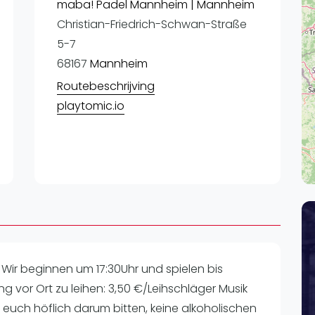
Lei
maba! Padel Mannheim | Mannheim
Christian-Friedrich-Schwan-Straße
Do
5-7
Es
68167
Mannheim
Routebeschrijving
playtomic.io
ir beginnen um 17:30Uhr und spielen bis
tung vor Ort zu leihen: 3,50 €/Leihschläger Musik
euch höflich darum bitten, keine alkoholischen