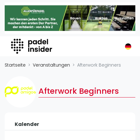
Padel Insider
Home
Padelstandorte
Organisationen
Buchungssysteme
Padel-Shops
Startseite
Veranstaltungen
Afterwork Beginners
Padel-Marken
Padelplatzbauer
Afterwork Beginners
Verschiedenes
Veranstaltungen
Turniere
Kalender
International
Playtomic