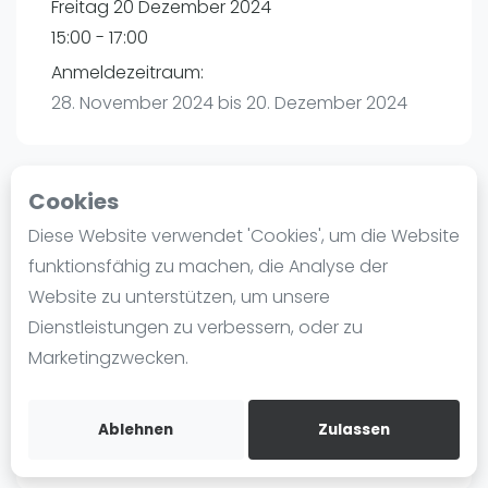
Freitag 20 Dezember 2024
Ranking
15:00 - 17:00
Männer
Anmeldezeitraum:
Frauen
28. November 2024 bis 20. Dezember 2024
FIP Männer
FIP Frauen
Cookies
Blog
Playtomic
Diese Website verwendet 'Cookies', um die Website
Was ist padel
funktionsfähig zu machen, die Analyse der
Padel amigos Hamburg-Halstenbek |
Die Geschichte von Padel
Website zu unterstützen, um unsere
Halstenbek
Regeln und Punktzählung
Dienstleistungen zu verbessern, oder zu
Am Bahndamm 88
Padel Schläge
Marketingzwecken.
25469
Halstenbek
Bandeja - Vibora
Routebeschrijving
Video
playtomic.io
Ablehnen
Zulassen
Padel Basistechnik