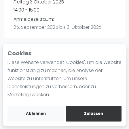
Freitag 3 Oktober 2025
Ranking
14:00 - 16:00
Männer
Anmeldezeitraum:
Frauen
25. September 2025 bis 3. Oktober 2025
FIP Männer
FIP Frauen
Cookies
Blog
Playtomic
Diese Website verwendet 'Cookies', um die Website
Was ist padel
funktionsfähig zu machen, die Analyse der
Padel amigos Hamburg-Halstenbek |
Die Geschichte von Padel
Website zu unterstützen, um unsere
Halstenbek
Regeln und Punktzählung
Dienstleistungen zu verbessern, oder zu
Am Bahndamm 88
Padel Schläge
Marketingzwecken.
25469
Halstenbek
Bandeja - Vibora
Routebeschrijving
Video
playtomic.io
Ablehnen
Zulassen
Padel Basistechnik