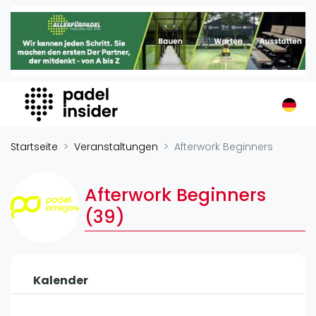
Padel Insider
Home
Padelstandorte
Organisationen
Buchungssysteme
Padel-Shops
Startseite
Veranstaltungen
Afterwork Beginners
Padel-Marken
Padelplatzbauer
Afterwork Beginners
Verschiedenes
(39)
Veranstaltungen
Turniere
Kalender
International
Playtomic