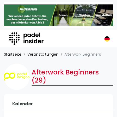
Padel Insider
Home
Padelstandorte
Organisationen
Buchungssysteme
Padel-Shops
Startseite
Veranstaltungen
Afterwork Beginners
Padel-Marken
Padelplatzbauer
Afterwork Beginners
Verschiedenes
(29)
Veranstaltungen
Turniere
Kalender
International
Playtomic