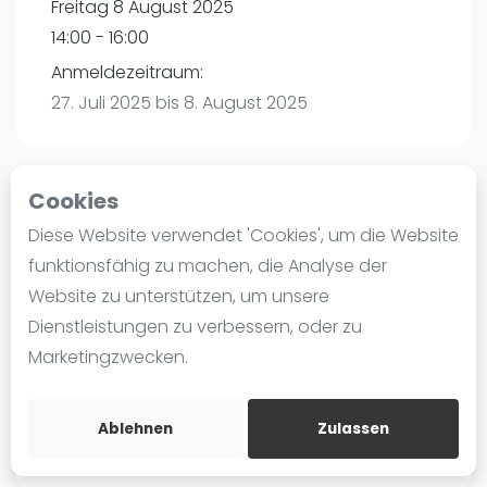
Freitag 8 August 2025
Ranking
14:00 - 16:00
Männer
Anmeldezeitraum:
Frauen
27. Juli 2025 bis 8. August 2025
FIP Männer
FIP Frauen
Cookies
Blog
Playtomic
Diese Website verwendet 'Cookies', um die Website
Was ist padel
funktionsfähig zu machen, die Analyse der
Padel amigos Hamburg-Halstenbek |
Die Geschichte von Padel
Website zu unterstützen, um unsere
Halstenbek
Regeln und Punktzählung
Dienstleistungen zu verbessern, oder zu
Am Bahndamm 88
Padel Schläge
Marketingzwecken.
25469
Halstenbek
Bandeja - Vibora
Routebeschrijving
Video
playtomic.io
Ablehnen
Zulassen
Padel Basistechnik