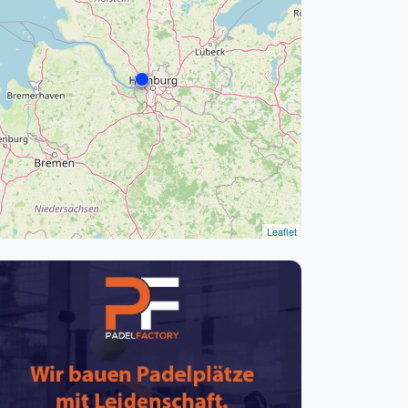
pzig
rtmund
sen
Leaflet