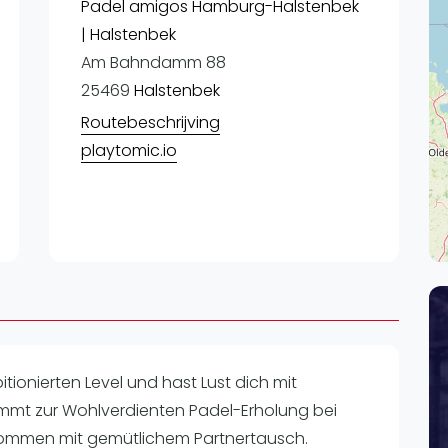
Lei
Padel amigos Hamburg-Halstenbek
| Halstenbek
Do
Am Bahndamm 88
Es
25469
Halstenbek
Routebeschrijving
playtomic.io
tionierten Level und hast Lust dich mit
mt zur Wohlverdienten Padel-Erholung bei
ommen mit gemütlichem Partnertausch.