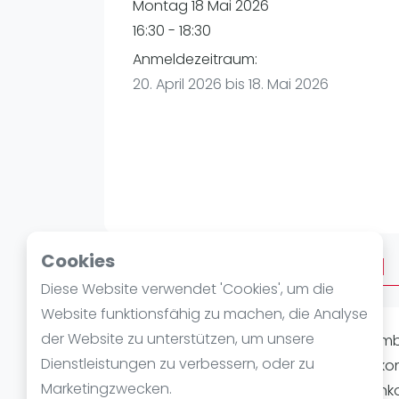
Verschiedenes
Montag 18 Mai 2026
FIP Frauen
16:30 - 18:30
Anmeldezeitraum:
20. April 2026 bis 18. Mai 2026
Cookies
Über Afterwork Advanced
Diese Website verwendet 'Cookies', um die
Website funktionsfähig zu machen, die Analyse
der Website zu unterstützen, um unsere
Du spielst Padel bereits auf einem ambi
Dienstleistungen zu verbessern, oder zu
weiteren amigos zu messen? Dann kom
Marketingzwecken.
unserem unkomplizierten Zusammenk