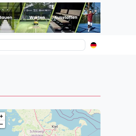
Padelstädte
Login
lin
mburg
nchen
ln
ankfurt am Main
+
uttgart
−
sseldorf