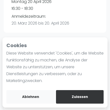
Montag 20 April 2026
Ranking
16:30 - 18:30
Männer
Anmeldezeitraum:
Frauen
20. März 2026 bis 20. April 2026
FIP Männer
FIP Frauen
Cookies
Blog
Playtomic
Diese Website verwendet 'Cookies', um die Website
Was ist padel
funktionsfähig zu machen, die Analyse der
Padel amigos Hamburg-Halstenbek |
Die Geschichte von Padel
Website zu unterstützen, um unsere
Halstenbek
Regeln und Punktzählung
Dienstleistungen zu verbessern, oder zu
Am Bahndamm 88
Padel Schläge
Marketingzwecken.
25469
Halstenbek
Bandeja - Vibora
Routebeschrijving
Video
playtomic.io
Ablehnen
Zulassen
Padel Basistechnik