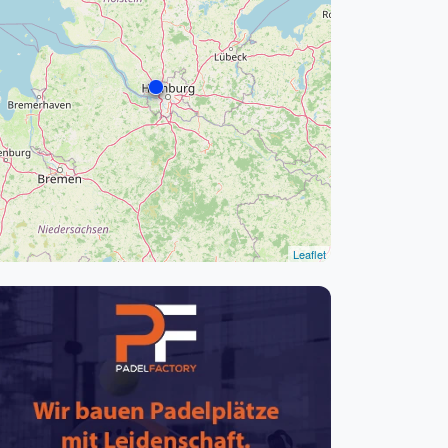
pzig
rtmund
sen
Leaflet