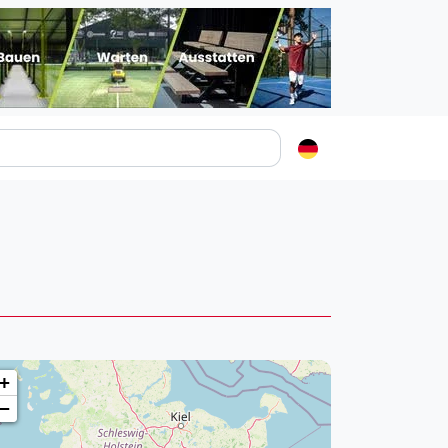
Padelstädte
Login
lin
mburg
nchen
ln
ankfurt am Main
+
uttgart
−
sseldorf