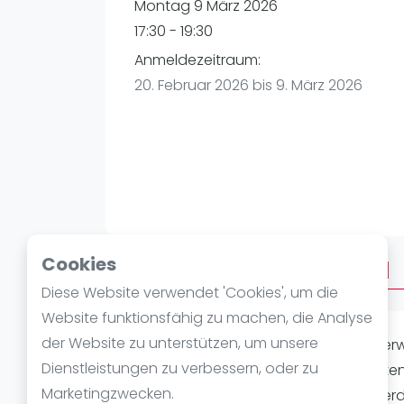
Verschiedenes
Montag 9 März 2026
FIP Frauen
17:30 - 19:30
Anmeldezeitraum:
20. Februar 2026 bis 9. März 2026
Cookies
Über Afterwork Advanced
Diese Website verwendet 'Cookies', um die
Website funktionsfähig zu machen, die Analyse
der Website zu unterstützen, um unsere
ACHTUNG: Ab Februar findet das Afterwo
Dienstleistungen zu verbessern, oder zu
Padel bereits auf einem ambitionierten
Marketingzwecken.
zu messen? Dann kommt zur Wohlverd