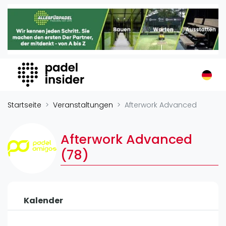
Padel Insider
Home
Padelstandorte
Organisationen
Buchungssysteme
Padel-Shops
Startseite
Veranstaltungen
Afterwork Advanced
Padel-Marken
Padelplatzbauer
Afterwork Advanced
Verschiedenes
(78)
Veranstaltungen
Turniere
Kalender
International
Playtomic