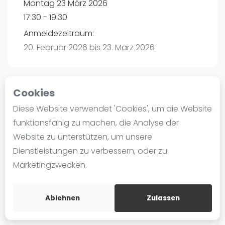
Montag 23 März 2026
Ranking
17:30 - 19:30
Männer
Anmeldezeitraum:
Frauen
20. Februar 2026 bis 23. März 2026
FIP Männer
FIP Frauen
Cookies
Blog
Playtomic
Diese Website verwendet 'Cookies', um die Website
Was ist padel
funktionsfähig zu machen, die Analyse der
Padel amigos Hamburg-Halstenbek |
Die Geschichte von Padel
Website zu unterstützen, um unsere
Halstenbek
Regeln und Punktzählung
Dienstleistungen zu verbessern, oder zu
Am Bahndamm 88
Padel Schläge
Marketingzwecken.
25469
Halstenbek
Bandeja - Vibora
Routebeschrijving
Video
playtomic.io
Ablehnen
Zulassen
Padel Basistechnik