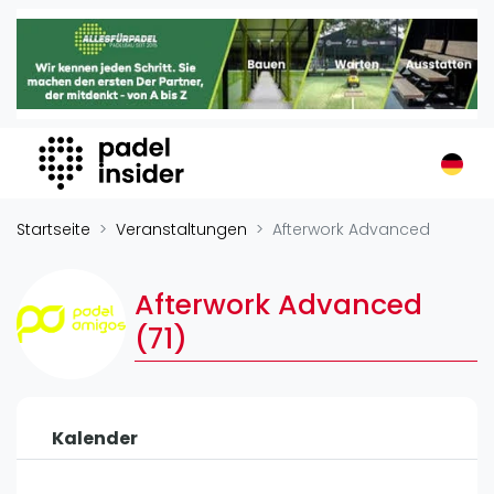
Padel Insider
Home
Padelstandorte
Organisationen
Buchungssysteme
Padel-Shops
Startseite
Veranstaltungen
Afterwork Advanced
Padel-Marken
Padelplatzbauer
Afterwork Advanced
Verschiedenes
(71)
Veranstaltungen
Turniere
Kalender
International
Playtomic