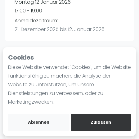
Montag 12 Januar 2026
Ranking
17:00 - 19:00
Männer
Anmeldezeitraum:
Frauen
21. Dezember 2025 bis 12. Januar 2026
FIP Männer
FIP Frauen
Cookies
Blog
Playtomic
Diese Website verwendet 'Cookies', um die Website
Was ist padel
funktionsfähig zu machen, die Analyse der
Padel amigos Hamburg-Halstenbek |
Die Geschichte von Padel
Website zu unterstützen, um unsere
Halstenbek
Regeln und Punktzählung
Dienstleistungen zu verbessern, oder zu
Am Bahndamm 88
Padel Schläge
Marketingzwecken.
25469
Halstenbek
Bandeja - Vibora
Routebeschrijving
Video
playtomic.io
Ablehnen
Zulassen
Padel Basistechnik