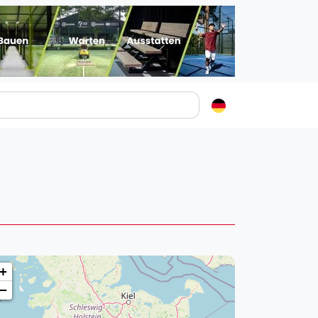
Padelstädte
Login
lin
mburg
nchen
ln
ankfurt am Main
+
uttgart
−
sseldorf