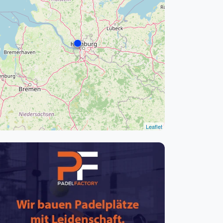
pzig
rtmund
sen
Leaflet