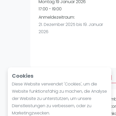
Verschiedenes
Montag 19 Januar 2026
FIP Frauen
17:00 - 19:00
Anmeldezeitraum:
21. Dezember 2025 bis 19. Januar
2026
Cookies
Über Afterwork Advanced
Diese Website verwendet 'Cookies', um die
Website funktionsfähig zu machen, die Analyse
der Website zu unterstützen, um unsere
Du spielst Padel bereits auf einem ambi
Dienstleistungen zu verbessern, oder zu
weiteren amigos zu messen? Dann kom
Marketingzwecken.
unserem unkomplizierten Zusammenko