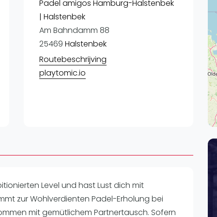
Lei
Padel amigos Hamburg-Halstenbek
| Halstenbek
Do
Am Bahndamm 88
Es
25469
Halstenbek
Routebeschrijving
playtomic.io
tionierten Level und hast Lust dich mit
mt zur Wohlverdienten Padel-Erholung bei
mmen mit gemütlichem Partnertausch. Sofern