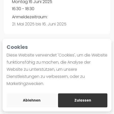
Montag 16 Juni 2025
Ranking
16:30 - 18:30
Männer
Anmeldezeitraum:
Frauen
21. Mai 2025 bis 16. Juni 2025
FIP Männer
FIP Frauen
Cookies
Blog
Playtomic
Diese Website verwendet 'Cookies', um die Website
Was ist padel
funktionsfähig zu machen, die Analyse der
Padel amigos Hamburg-Halstenbek |
Die Geschichte von Padel
Website zu unterstützen, um unsere
Halstenbek
Regeln und Punktzählung
Dienstleistungen zu verbessern, oder zu
Am Bahndamm 88
Padel Schläge
Marketingzwecken.
25469
Halstenbek
Bandeja - Vibora
Routebeschrijving
Video
playtomic.io
Ablehnen
Zulassen
Padel Basistechnik