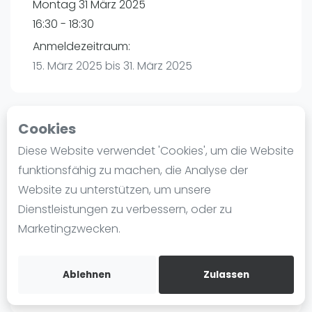
Montag 31 März 2025
Ranking
16:30 - 18:30
Männer
Anmeldezeitraum:
Frauen
15. März 2025 bis 31. März 2025
FIP Männer
FIP Frauen
Cookies
Blog
Playtomic
Diese Website verwendet 'Cookies', um die Website
Was ist padel
funktionsfähig zu machen, die Analyse der
Padel amigos Hamburg-Halstenbek |
Die Geschichte von Padel
Website zu unterstützen, um unsere
Halstenbek
Regeln und Punktzählung
Dienstleistungen zu verbessern, oder zu
Am Bahndamm 88
Padel Schläge
Marketingzwecken.
25469
Halstenbek
Bandeja - Vibora
Routebeschrijving
Video
playtomic.io
Ablehnen
Zulassen
Padel Basistechnik