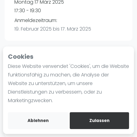
Montag 17 März 2025
Ranking
17:30 - 19:30
Männer
Anmeldezeitraum:
Frauen
19. Februar 2025 bis 17. März 2025
FIP Männer
FIP Frauen
Cookies
Blog
Playtomic
Diese Website verwendet 'Cookies', um die Website
Was ist padel
funktionsfähig zu machen, die Analyse der
Padel amigos Hamburg-Halstenbek |
Die Geschichte von Padel
Website zu unterstützen, um unsere
Halstenbek
Regeln und Punktzählung
Dienstleistungen zu verbessern, oder zu
Am Bahndamm 88
Padel Schläge
Marketingzwecken.
25469
Halstenbek
Bandeja - Vibora
Routebeschrijving
Video
playtomic.io
Ablehnen
Zulassen
Padel Basistechnik